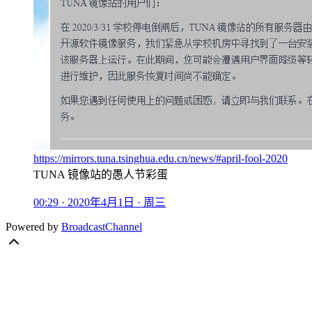
https://mirrors.tuna.tsinghua.edu.cn/news/#april-fool-2020
TUNA 镜像站的愚人节彩蛋
00:29 · 2020年4月1日 · 周三
Powered by
BroadcastChannel