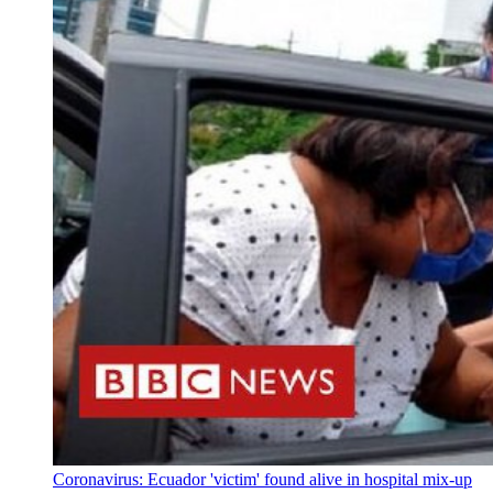
Coronavirus: Ecuador 'victim' found alive in hospital mix-up