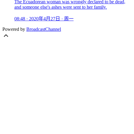
The Ecuadorean woman was wrongly declared to be dead,
and someone else's ashes were sent to her family.
08:48 · 2020年4月27日 · 周一
Powered by
BroadcastChannel