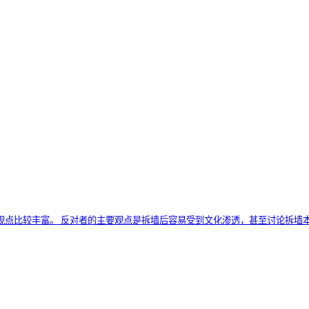
：
 反对者的主要观点是拆墙后容易受到文化渗透，甚至讨论拆墙本身就是一种文化渗透。 http