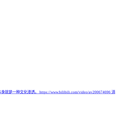
s://www.bilibili.com/video/av200674696 消