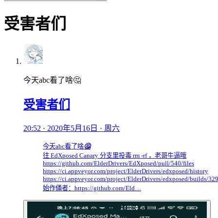
受害者们
今天abc看了啥🤔
受害者们
20:52 · 2020年5月16日 · 周六
今天abc看了啥
🤔
往 EdXposed Canary 分支里投毒 rm -rf ，老哥牛逼哦
https://github.com/ElderDrivers/EdXposed/pull/540/files
https://ci.appveyor.com/project/ElderDrivers/edxposed/history
https://ci.appveyor.com/project/ElderDrivers/edxposed/builds/3
始作俑者：https://github.com/Eld…