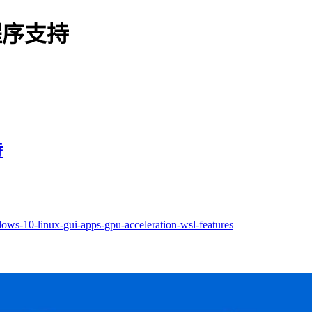
 程序支持
持
ws-10-linux-gui-apps-gpu-acceleration-wsl-features