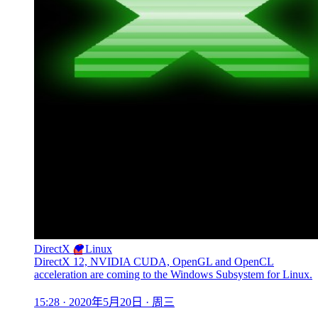
DirectX
❤
Linux
DirectX 12, NVIDIA CUDA, OpenGL and OpenCL
acceleration are coming to the Windows Subsystem for Linux.
15:28 · 2020年5月20日 · 周三