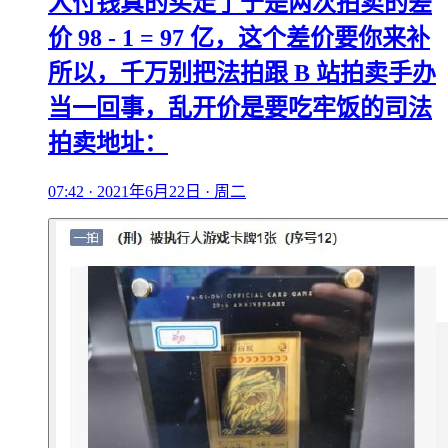
人付钱真的买走了于是两次拍卖的差
价 98 - 1 = 97 亿，这个差价要你来补
所以，千万别把法拍跟 B 站拍卖手办
当一回事，乱开价是要吃牢饭的司法
拍卖地址：
07:42 · 2021年6月22日 · 周二