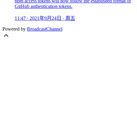
npm access tokens will now follow the established format of
GitHub authentication tokens.
11:47 · 2021年9月24日 · 周五
Powered by
BroadcastChannel