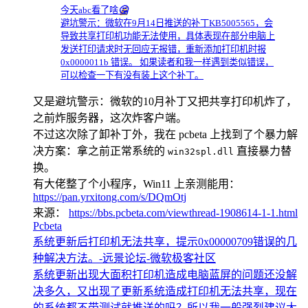
今天abc看了啥
🤔
避坑警示：微软在9月14日推送的补丁KB5005565，会
导致共享打印机功能无法使用，具体表现在部分电脑上
发送打印请求时无回应无报错，重新添加打印机时报
0x0000011b 错误。 如果读者和我一样遇到类似错误，
可以检查一下有没有装上这个补丁。
又是避坑警示：微软的10月补丁又把共享打印机炸了，
之前炸服务器，这次炸客户端。
不过这次除了卸补丁外，我在 pcbeta 上找到了个暴力解
决方案：拿之前正常系统的
直接暴力替
win32spl.dll
换。
有大佬整了个小程序，Win11 上亲测能用：
https://pan.yrxitong.com/s/DQmOtj
来源：
https://bbs.pcbeta.com/viewthread-1908614-1-1.html
Pcbeta
系统更新后打印机无法共享，提示0x00000709错误的几
种解决方法。-远景论坛-微软极客社区
系统更新出现大面积打印机造成电脑蓝屏的问题还没解
决多久，又出现了更新系统造成打印机无法共享，现在
的系统都不带测试就推送的吗？所以我一般强烈建议大