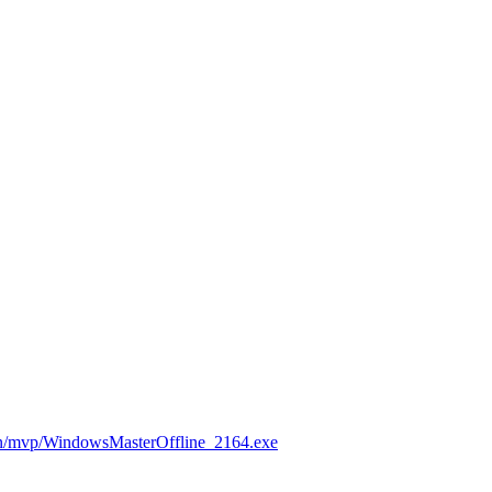
pi.cn/mvp/WindowsMasterOffline_2164.exe