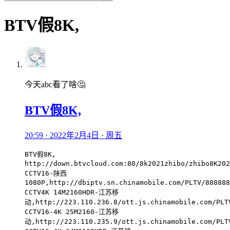
BTV假8K,
今天abc看了啥🤔
BTV假8K,
20:59 · 2022年2月4日 · 周五
BTV假8K,
http://down.btvcloud.com:80/8k2021zhibo/zhibo8K202
CCTV16-陕西
1080P,http://dbiptv.sn.chinamobile.com/PLTV/888888
CCTV4K 14M2160HDR-江苏移
动,http://223.110.236.8/ott.js.chinamobile.com/PLT
CCTV16-4K 25M2160-江苏移
动,http://223.110.235.9/ott.js.chinamobile.com/PLT