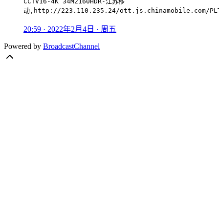
CCTV16-4K 34M2160HDR-江苏移
动,http://223.110.235.24/ott.js.chinamobile.com/PL
20:59 · 2022年2月4日 · 周五
Powered by
BroadcastChannel