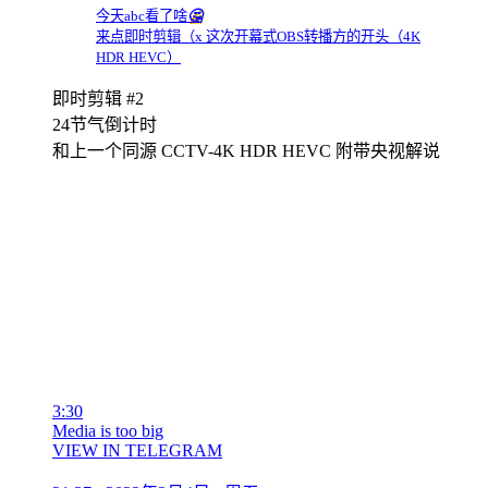
今天abc看了啥
🤔
来点即时剪辑（x 这次开幕式OBS转播方的开头（4K
HDR HEVC）
即时剪辑 #2
24节气倒计时
和上一个同源 CCTV-4K HDR HEVC 附带央视解说
3:30
Media is too big
VIEW IN TELEGRAM