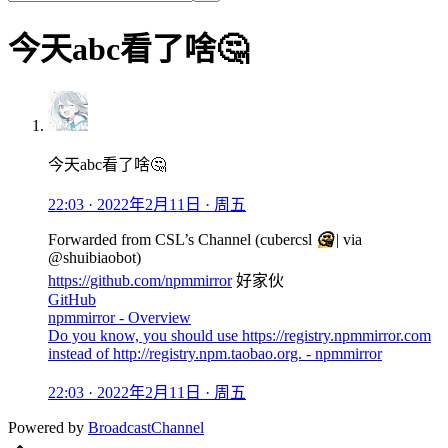
今天abc看了啥🤔
今天abc看了啥🤔
22:03 · 2022年2月11日 · 周五
Forwarded from
CSL’s Channel
(
cubercsl
🤔
| via
@shuibiaobot
)
https://github.com/npmmirror
好家伙
GitHub
npmmirror - Overview
Do you know, you should use https://registry.npmmirror.com
instead of http://registry.npm.taobao.org. - npmmirror
22:03 · 2022年2月11日 · 周五
Powered by
BroadcastChannel