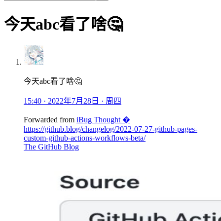
今天abc看了啥🤔
今天abc看了啥🤔
15:40 · 2022年7月28日 · 周四
Forwarded from
iBug Thought �
https://github.blog/changelog/2022-07-27-github-pages-
custom-github-actions-workflows-beta/
The GitHub Blog