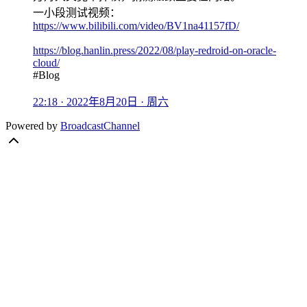
一小段测试视频：
https://www.bilibili.com/video/BV1na41157fD/
https://blog.hanlin.press/2022/08/play-redroid-on-oracle-
cloud/
#Blog
22:18 · 2022年8月20日 · 周六
Powered by
BroadcastChannel