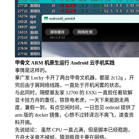
甲骨文 ARM 机原生运行 Android 云手机实践
事情是这样的。
拿广发 Lucky 卡开了两台甲骨文机器，都是 2c12g ，开
完后由于屑网络线路，一直处于开机闲置的状态。
与此同时，隔壁基友家 12700 的 ESXi 一直担任着软解
显卡挂方舟的重任，铁铁电老虎，一天下来能跑走两
度，暑假一到，有点空闲时间，一日忽见 redroid 提供了
arm 版的 docker 镜像，心想不过转译岂不爽飞，遂查资
料开搞。
先说结论： 虽然 CPU 一直占满，但是脚本已经稳跑，
方舟大关竟不掉帧，猜测瓶颈主要在网络。