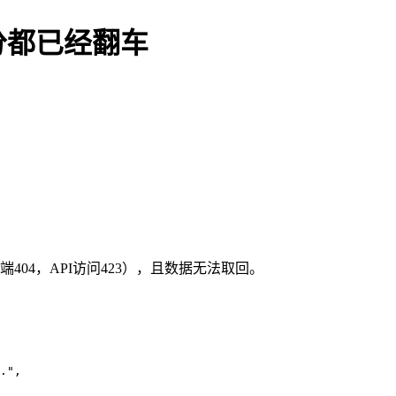
分都已经翻车
页端404，API访问423），且数据无法取回。
.",