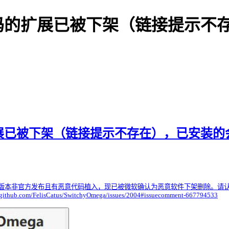
码的扩展已被下架（链接提示不
展已被下架（链接提示不存在），已安装的
 应用商店版本非官方发布且有恶意代码植入，现已被微软确认为恶意软件下架删除。请认准
://github.com/FelisCatus/SwitchyOmega/issues/2004#issuecomment-667794533