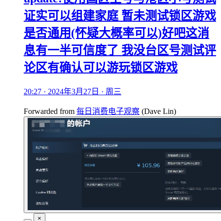
证实可以组建家庭 暂未测试锁区游戏
是否通用(怀疑大概率可以)好吧这消
息有一半可信度了 我没台区号测试评
论区有确认可以游玩锁区游戏
20:27 · 2024年3月27日 · 周三
Forwarded from
每日消费电子观察
(
Dave Lin
)
×