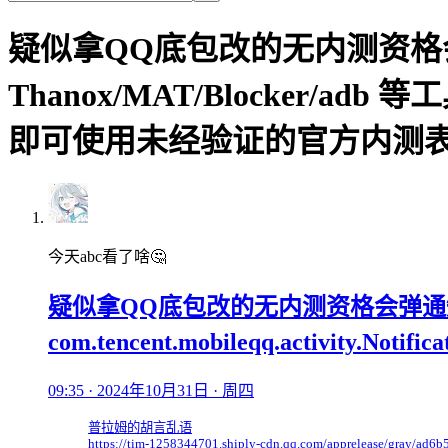
疑似拿QQ底包改的无内测资
Thanox/MAT/Blocker/adb 等工具干
即可使用未经验证的官方内测
今天abc看了啥🤔
疑似拿QQ底包改的无内测资格会弹通知框，
com.tencent.mobileqq.activit
09:35 · 2024年10月31日 · 周四
普拉姆的胡言乱语
https://tim-1258344701.shiply-cdn.qq.com/apprelease/gray/a