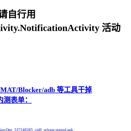
请自行用
ty.NotificationActivity 活动
Blocker/adb 等工具干掉
的官方内测表单：
GrayOne_537249285_cid0_release-signed.apk