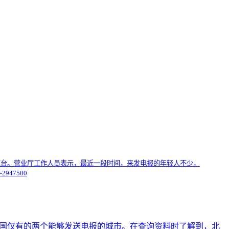
柜台。营业厅工作人员表示，最近一段时间，来发电报的年轻人不少，
947500
中国仅有的两个能够发送电报的城市。在查询资料时了解到，北