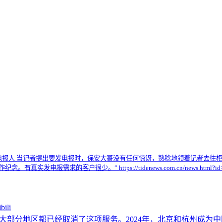
电报人 当记者提出要发电报时，保安大哥没有任何惊讶，熟稔地领着记者去往
需求的客户很少。” https://tidenews.com.cn/news.html?id=2
li
国大部分地区都已经取消了这项服务。2024年，北京和杭州成为