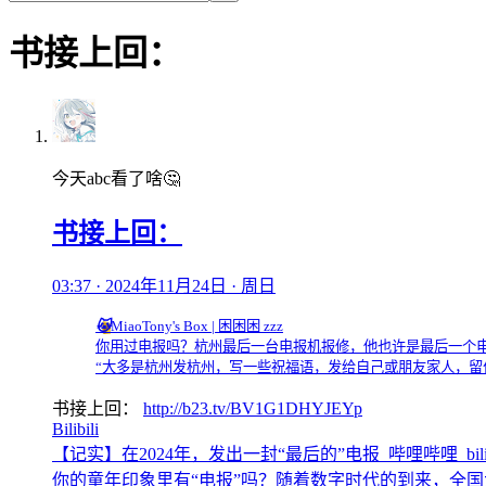
书接上回：
今天abc看了啥🤔
书接上回：
03:37 · 2024年11月24日 · 周日
🐱
MiaoTony's Box | 困困困 zzz
你用过电报吗？杭州最后一台电报机报修，他也许是最后一个
“大多是杭州发杭州，写一些祝福语，发给自己或朋友家人，留作纪念。有真实发电报
书接上回：
http://b23.tv/BV1G1DHYJEYp
Bilibili
【记实】在2024年，发出一封“最后的”电报_哔哩哔哩_bilibi
你的童年印象里有“电报”吗？随着数字时代的到来，全