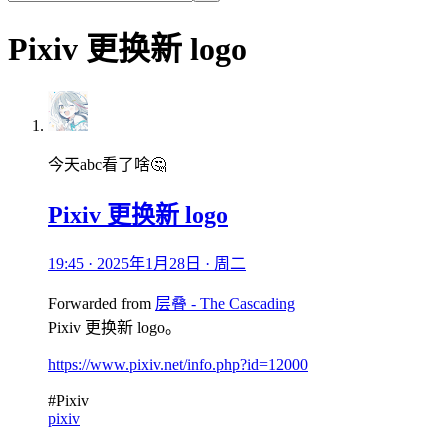
Pixiv 更换新 logo
今天abc看了啥🤔
Pixiv 更换新 logo
19:45 · 2025年1月28日 · 周二
Forwarded from
层叠 - The Cascading
Pixiv 更换新 logo。
https://www.pixiv.net/info.php?id=12000
#Pixiv
pixiv