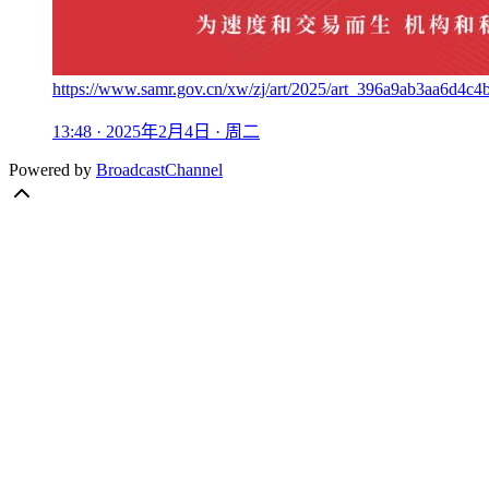
https://www.samr.gov.cn/xw/zj/art/2025/art_396a9ab3aa6d4c
13:48 · 2025年2月4日 · 周二
Powered by
BroadcastChannel