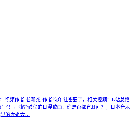
 602, 视频作者 老翊尧, 作者简介 社畜罢了，相关视频：B站总播
也吃得太好了！，油管破亿的日漫歌曲，你是否都有耳闻？，日本音乐
ng界的大姐大…