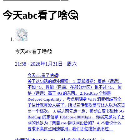
今天abc看了啥🤔
今天abc看了啥🤔
21:58 · 2026年1月31日 · 周六
今天abc看了啥
🤔
关于这句话的额外解释： 1. 现状概括：覆盖（远远）
不如 4G，性能（目前、在部分地区）跑不过 4G， 价
格（远远）高于 4G 的东西。 2. RedCap 全称是
Reduced Capability ，考虑到随身 WiFi 消费者端写全
了估计就真没人买了，所以宣传都吹简写让人以为这货
高一个档次。 3. 买之前先想一想：移动白皮书里给 5G
RedCap 的定位是 10Mbps-100Mbps ，你买来是为了上
网的还是为了亲自 cos 物联网设备的？ 4. 不要说什么
要求不高这点网速够用，我们即使撇掉跑不过…