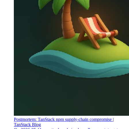
Postmortem: TanStack npm supply-chain compromise |
TanStack Blog