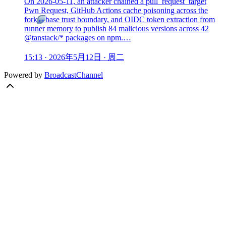
On 2026-05-11, an attacker chained a pull_request_target
Pwn Request, GitHub Actions cache poisoning across the
fork
↔
base trust boundary, and OIDC token extraction from
runner memory to publish 84 malicious versions across 42
@tanstack/* packages on npm.…
15:13 · 2026年5月12日 · 周二
Powered by
BroadcastChannel