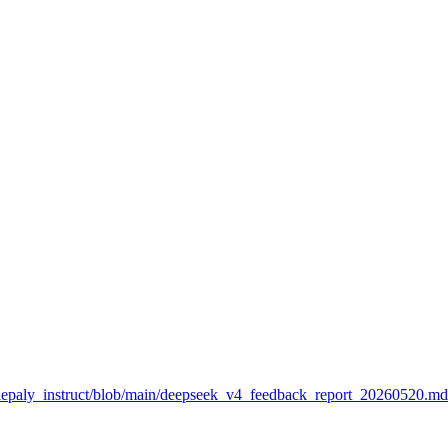
olepaly_instruct/blob/main/deepseek_v4_feedback_report_20260520.md