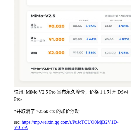
快讯: MiMo V2.5 Pro 宣布永久降价，价格 1:1 对齐 DSv4
Pro。
*并取消了 >256k ctx 的加价浮动
src:
https://mp.weixin.qq.com/s/PuJcTCUO0MjB2V1D-
V0_oA