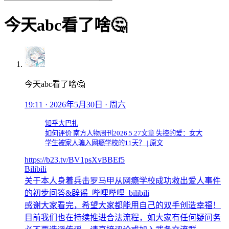
今天abc看了啥🤔
今天abc看了啥🤔
19:11 · 2026年5月30日 · 周六
知乎大巴扎
如何评价 南方人物周刊2026.5.27文章 失控的爱：女大
学生被家人骗入网瘾学校的11天？ | 原文
https://b23.tv/BV1psXvBBEf5
Bilibili
关于本人身着兵击罗马甲从网瘾学校成功救出爱人事件
的初步问答&辟谣_哔哩哔哩_bilibili
感谢大家看完，希望大家都能用自己的双手创造幸福！
目前我们也在持续推进合法流程，如大家有任何疑问务