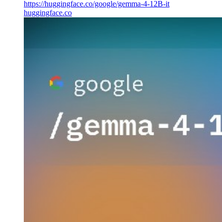
https://huggingface.co/google/gemma-4-12B-it
huggingface.co