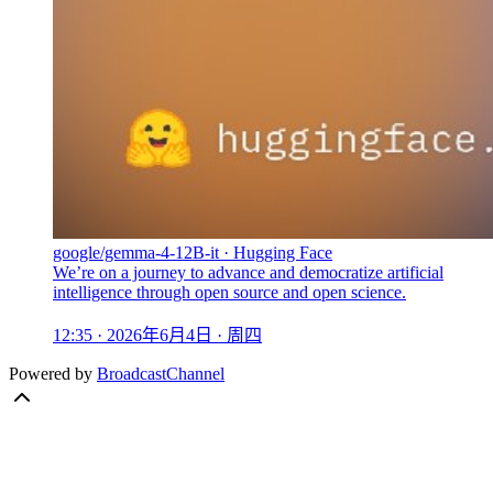
google/gemma-4-12B-it · Hugging Face
We’re on a journey to advance and democratize artificial
intelligence through open source and open science.
12:35 · 2026年6月4日 · 周四
Powered by
BroadcastChannel