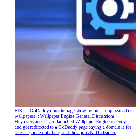
FIX — GoDaddy domain page showing on startup instead of
wallpapers :: Wallpaper Engine General Discussions
Hey everyone, If you launched Wallpaper Engine recently
and got redirected to a GoDaddy page saying a domain is for
sale — you're not alone, and the app is NOT dead or