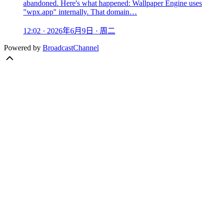
abandoned. Here's what happened: Wallpaper Engine uses
"wpx.app" internally. That domain…
12:02 · 2026年6月9日 · 周二
Powered by
BroadcastChannel