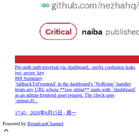
Pre-auth path traversal via /dashboard.. prefix confusion leaks
jwt_secret_key
### Summary
`fallbackToFrontend` in the dashboard's `NoRoute` handler
treats any URL whose **raw string** starts with `/dashboard`
as an admin-frontend asset request. The check uses
`strings.H...
17:45 · 2026年6月15日 · 周一
Powered by
BroadcastChannel