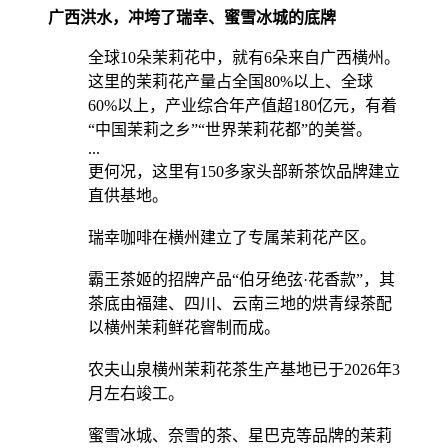
广西洪水，冲垮了瑞幸、蜜雪冰城的底牌
全球10朵茉莉花中，就有6朵来自广西横州。
这里的茉莉花产量占全国80%以上、全球
60%以上，产业综合年产值超180亿元，有着
“中国茉莉之乡”“世界茉莉花都”的美誉。
...
更何况，这里有150多家头部新茶饮品牌建立
直供基地。
瑞幸咖啡在横州建立了专属茉莉花产区。
霸王茶姬的招牌产品“伯牙绝弦·花香款”，其
茶底由福建、四川、云南三地的烘青绿茶配
以横州茉莉鲜花窨制而成。
农夫山泉横州茉莉花茶生产基地已于2026年3
月左右竣工。
蜜雪冰城、奈雪的茶、星巴克等品牌的茉莉