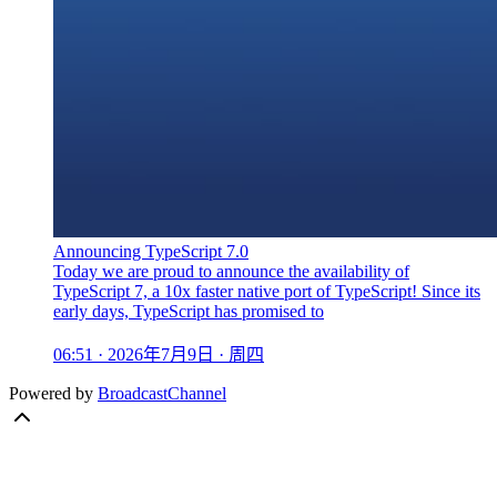
Announcing TypeScript 7.0
Today we are proud to announce the availability of
TypeScript 7, a 10x faster native port of TypeScript! Since its
early days, TypeScript has promised to
06:51 · 2026年7月9日 · 周四
Powered by
BroadcastChannel