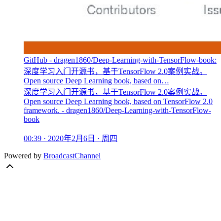
GitHub - dragen1860/Deep-Learning-with-TensorFlow-book:
深度学习入门开源书，基于TensorFlow 2.0案例实战。
Open source Deep Learning book, based on…
深度学习入门开源书，基于TensorFlow 2.0案例实战。
Open source Deep Learning book, based on TensorFlow 2.0
framework. - dragen1860/Deep-Learning-with-TensorFlow-
book
00:39 · 2020年2月6日 · 周四
Powered by
BroadcastChannel