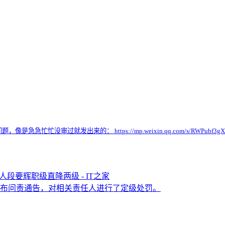
审过就发出来的： https://mp.weixin.qq.com/s/RWPubf3gXQd
段要辉职级直降两级 - IT之家
正式发布问责通告，对相关责任人进行了定级处罚。